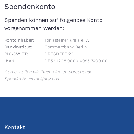
Spendenkonto
Spenden können auf folgendes Konto
vorgenommen werden:
Kontoinhaber:
Tönissteiner Kreis e. V.
Bankinstitut:
Commerzbank Berlin
BIC/SWIFT:
DRESDEFF120
IBAN:
DE52 1208 0000 4095 7409 00
Gerne stellen wir Ihnen eine entsprechende
Spendenbescheinigung aus.
Kontakt