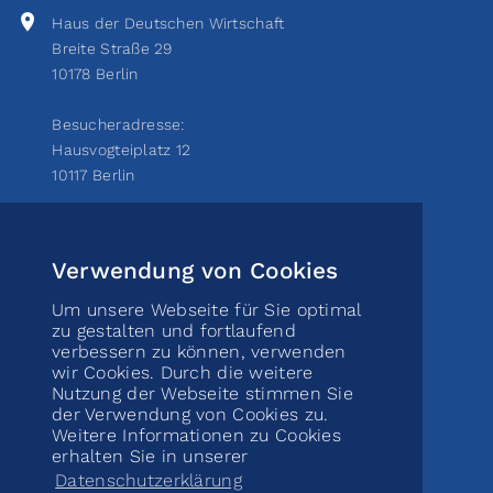
Haus der Deutschen Wirtschaft
Breite Straße 29
10178 Berlin
Besucheradresse:
Hausvogteiplatz 12
10117 Berlin
+49 (0)30 81452910
info@toenissteiner-kreis.de
Verwendung von Cookies
Um unsere Webseite für Sie optimal
zu gestalten und fortlaufend
Bankverbindung
verbessern zu können, verwenden
wir Cookies. Durch die weitere
Kontoinhaber: Tönissteiner Kreis e. V.
Nutzung der Webseite stimmen Sie
der Verwendung von Cookies zu.
Bankinstitut: Commerzbank Berlin
Weitere Informationen zu Cookies
BIC/SWIFT: DRESDEFF120
erhalten Sie in unserer
IBAN: DE52 1208 0000 4095 7409 00
Datenschutzerklärung