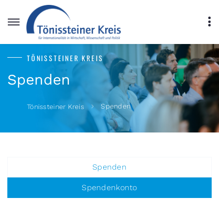
TÖNISSTEINER KREIS
Spenden
Spenden
Tönissteiner Kreis
Spenden
Spendenkonto